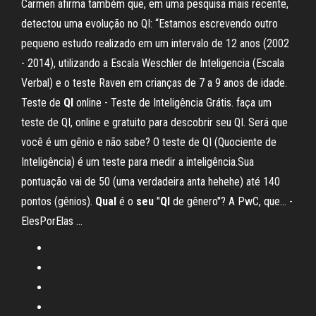
Carmen afirma também que, em uma pesquisa mais recente,
detectou uma evolução no QI: “Estamos escrevendo outro
pequeno estudo realizado em um intervalo de 12 anos (2002
- 2014), utilizando a Escala Weschler de Inteligencia (Escala
Verbal) e o teste Raven em crianças de 7 a 9 anos de idade.
Teste de
QI
online - Teste de Inteligência Grátis. faça um
teste de QI, online e gratuito para descobrir seu QI. Será que
você é um gênio e não sabe? O teste de QI (Quociente de
Inteligência) é um teste para medir a inteligência.Sua
pontuação vai de 50 (uma verdadeira anta hehehe) até 140
pontos (gênios).
Qual
é o
seu
"
QI
de gênero"? A PwC, que... -
ElesPorElas ...