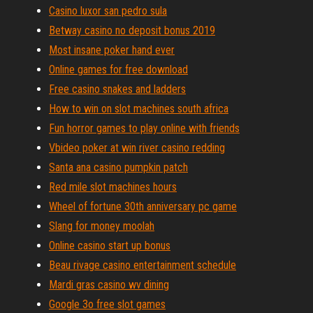
Casino luxor san pedro sula
Betway casino no deposit bonus 2019
Most insane poker hand ever
Online games for free download
Free casino snakes and ladders
How to win on slot machines south africa
Fun horror games to play online with friends
Vbideo poker at win river casino redding
Santa ana casino pumpkin patch
Red mile slot machines hours
Wheel of fortune 30th anniversary pc game
Slang for money moolah
Online casino start up bonus
Beau rivage casino entertainment schedule
Mardi gras casino wv dining
Google 3o free slot games