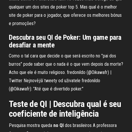
qualquer um dos sites de poker top 5. Mas qual é o melhor
site de poker para o jogador, que oferece os melhores bónus
e promoções?
Descubra seu QI de Poker: Um game para
desafiar a mente
Como o tal cara que decide o que será escrito no "pai dos
burros" pode saber que o nada é o que vem depois da morte?
Acho que ele é muito religioso.
fredonildo (@Oikawafr) |
Twitter
Nejnovější tweety od uživatele fredonildo
(@Oikawafr): "Até que é divertido poker."
Teste de QI | Descubra qual é seu
coeficiente de inteligência
Pesquisa mostra queda
no
QI
dos brasileiros A professora