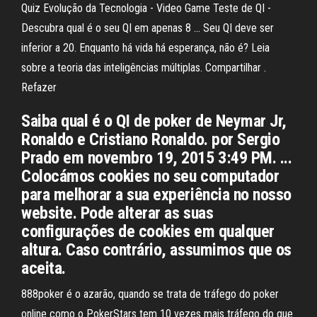
Quiz Evolução da Tecnologia - Video Game Teste de QI -
Descubra qual é o seu QI em apenas 8 ... Seu QI deve ser
inferior a 20. Enquanto há vida há esperança, não é? Leia
sobre a teoria das inteligências múltiplas. Compartilhar .
Refazer
Saiba qual é o QI de poker de Neymar Jr,
Ronaldo e Cristiano Ronaldo. por Sergio
Prado em novembro 19, 2015 3:49 PM. ...
Colocámos cookies no seu computador
para melhorar a sua experiência no nosso
website. Pode alterar as suas
configurações de cookies em qualquer
altura. Caso contrário, assumimos que os
aceita.
888poker é o azarão, quando se trata de tráfego do poker
online como o PokerStars tem 10 vezes mais tráfego do que